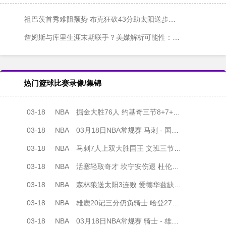
祖巴茨首秀难阻颓势 布克狂砍43分助太阳送步行者11连败
詹姆斯与库里生涯末期联手？美媒解析可能性：这次代价最小
热门篮球比赛录像/集锦
03-18
NBA
掘金大胜76人 约基奇三节8+7+14 布劳恩27分钟22分 VJ12中3
03-18
NBA
03月18日NBA常规赛 马刺 - 国王 全场录像
03-18
NBA
马刺7人上双大胜国王 文班三节打卡18+8 威少助攻升至历史第5
03-18
NBA
活塞轻取奇才 坎宁安伤退 杜伦得分生涯新高36+12 卡林顿30分
03-18
NBA
森林狼送太阳3连败 爱德华兹缺阵 布克34+6 杰伦·格林17中3
03-18
NBA
雄鹿20记三分仍负骑士 哈登27+5+6 莫布里27+15 米切尔19+8
03-18
NBA
03月18日NBA常规赛 骑士 - 雄鹿 全场录像