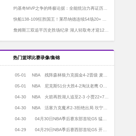
约基奇MVP之争的终极论据：全能统治力再证历史级价值
快船138-109狂胜国王！莱昂纳德连续54场20+ 重返西部第八
詹姆斯三双追平历史胜场纪录 湖人轻取奇才迎12战11胜
热门篮球比赛录像/集锦
05-01
NBA
残阵森林狼力克掘金4-2晋级 麦丹32+10 约基奇28分 穆雷17中4
05-01
NBA
尼克斯51分大胜4-2淘汰老鹰 OG29+7 杰伦·约翰逊21+8+6
04-30
NBA
火箭再胜湖人追至2-3 小贾22+7 詹姆斯25+7 里夫斯复出16中4
04-30
NBA
活塞力克魔术2-3拒绝出局 坎宁安45+5 班凯罗45+9+7&末节18分
04-30
04月30日NBA季后赛东部首轮G5 猛龙 - 骑士 全场录像
04-29
04月29日NBA季后赛西部首轮G5 开拓者 - 马刺 全场录像