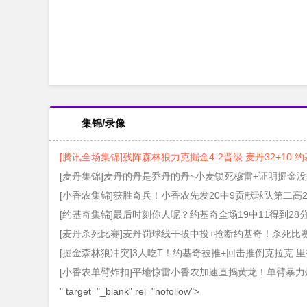
集锦/录像
[腾讯全场集锦]残阵森林狼力克掘金4-2晋级 麦丹32+10 约
[麦丹集锦]麦丹的丹是乔丹的丹~小麦锁死穆雷+证明掘金没
[小香农集锦]获胜奇兵！小香农先发20中9贡献球队第二高
[约基奇集锦]最后时刻你人呢？约基奇全场19中11得到28分9
[麦丹杀死比赛]麦丹罚球线干拔中投+抢断约基奇！杀死比
[掘金森林狼冲突]3人吃T！约基奇被推+回击推倒克拉克 
[小香农单臂炸扣]平地惊雷小香农加速直捣黄龙！单臂暴力
" target="_blank" rel="nofollow">