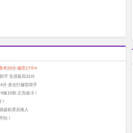
基奇28分 穆雷17中4
防守 生涯新高32分
24分 多次打穆雷得手
板10助 正负值-9！
赛！
里德趁机背后推人
炸扣！