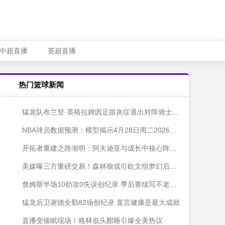
中超直播
英超直播
热门篮球新闻
猛龙队布兰登·英格拉姆因足跟炎症退出对阵骑士队第五战
NBA球员数据预测：模型揭示4月28日周二2026年NBA季后赛三大最佳投注选择
开拓者重建之路渐明：阿夫迪亚与成长中核心阵容锁定季后赛席位
美媒曝三方重磅交易！森林狼或引欧文组梦幻后场 代价是送走戈贝尔
詹姆斯半场10助攻0失误创纪录 季后赛续写不老传奇比肩马龙、斯托克顿
猛龙后卫谢德全勤82场创纪录 直言健康是最大成就
直播变催眠现场！格林低头酣睡引爆全美热议