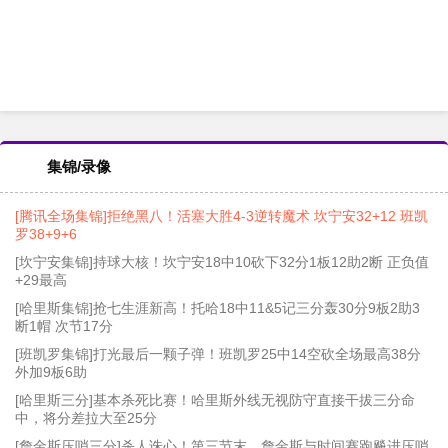
集锦/录像
[腾讯全场集锦]拒绝黑八！活塞大胜4-3逆转魔术 坎宁安32+12 班凯
罗38+9+6
[坎宁安集锦]持球大核！坎宁安18中10砍下32分1板12助2断 正负值
+29最高
[哈里斯集锦]抢七生涯新高！托哈18中11&5记三分轰30分9板2助3
断1帽 次节17分
[班凯罗集锦]打光最后一颗子弹！班凯罗25中14空砍全场最高38分
外加9板6助
[哈里斯三分]基本杀死比赛！哈里斯外线无视防守直接干拔三分命
中，将分差拉大至25分
[詹金斯压哨三分]杀人诛心！第三节末，詹金斯与时间赛跑飚进压哨