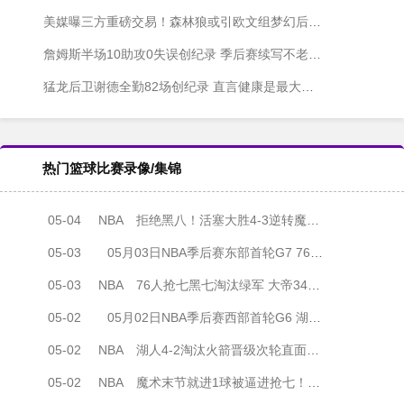
美媒曝三方重磅交易！森林狼或引欧文组梦幻后场 代价是送走戈贝尔
詹姆斯半场10助攻0失误创纪录 季后赛续写不老传奇比肩马龙、斯托克顿
猛龙后卫谢德全勤82场创纪录 直言健康是最大成就
热门篮球比赛录像/集锦
05-04
NBA
拒绝黑八！活塞大胜4-3逆转魔术 坎宁安32+12 班凯罗38+9+6
05-03
05月03日NBA季后赛东部首轮G7 76人 - 凯尔特人 全场录像
05-03
NBA
76人抢七黑七淘汰绿军 大帝34+12 马克西30+11 布朗33分&獭兔缺席
05-02
05月02日NBA季后赛西部首轮G6 湖人 - 火箭 全场录像
05-02
NBA
湖人4-2淘汰火箭晋级次轮直面雷霆 詹姆斯28+7+8 谢泼德19中4
05-02
NBA
魔术末节就进1球被逼进抢七！活塞24分大逆转连扳2场避免黑八