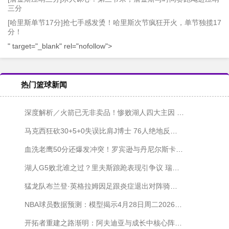
三分
[哈里斯单节17分]抢七手感发烫！哈里斯次节疯狂开火，单节独揽17
分！
" target="_blank" rel="nofollow">
热门篮球新闻
深度解析／火箭已无非卖品！惨败湖人四大主因 申京恐触天花板
马克西狂砍30+5+0失误比肩J博士 76人绝地反击逼入抢七
血洗老鹰50分还爆发冲突！罗宾逊与丹尼尔斯卡位斗殴遭驱逐
湖人G5败北谁之过？里夫斯踉跄表现引争议 瑞迪克点出低迷症结
猛龙队布兰登·英格拉姆因足跟炎症退出对阵骑士队第五战
NBA球员数据预测：模型揭示4月28日周二2026年NBA季后赛三大最佳投注选择
开拓者重建之路渐明：阿夫迪亚与成长中核心阵容锁定季后赛席位