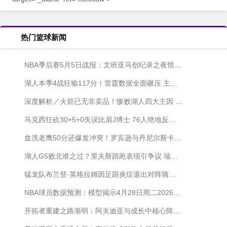
热门篮球新闻
NBA季后赛5月5日战报：文班亚马创纪录之夜惜败森林狼 尼克斯狂胜76人无悬念
湖人本季4战狂输117分！雷霆数据全面碾压 主帅瑞迪克祭出黑暗兵法
深度解析／火箭已无非卖品！惨败湖人四大主因 申京恐触天花板
马克西狂砍30+5+0失误比肩J博士 76人绝地反击逼入抢七
血洗老鹰50分还爆发冲突！罗宾逊与丹尼尔斯卡位斗殴遭驱逐
湖人G5败北谁之过？里夫斯踉跄表现引争议 瑞迪克点出低迷症结
猛龙队布兰登·英格拉姆因足跟炎症退出对阵骑士队第五战
NBA球员数据预测：模型揭示4月28日周二2026年NBA季后赛三大最佳投注选择
开拓者重建之路渐明：阿夫迪亚与成长中核心阵容锁定季后赛席位