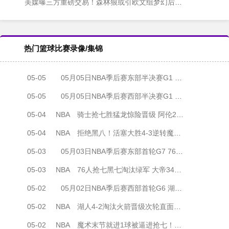
美媒曝三方重磅交易！森林狼或引欧文组梦幻后场 代价是送走戈贝尔
热门篮球比赛录像/集锦
05-05
05月05日NBA季后赛东部半决赛G1 76人 - 尼克斯 全场录像
05-05
05月05日NBA季后赛西部半决赛G1 森林狼 - 马刺 全场录像
05-04
NBA
骑士抢七胜猛龙惊险晋级 阿伦22+19 哈登18+6 巴恩斯24+9+6
05-04
NBA
拒绝黑八！活塞大胜4-3逆转魔术 坎宁安32+12 班凯罗38+9+6
05-03
05月03日NBA季后赛东部首轮G7 76人 - 凯尔特人 全场录像
05-03
NBA
76人抢七黑七淘汰绿军 大帝34+12 马克西30+11 布朗33分&獭兔缺席
05-02
05月02日NBA季后赛西部首轮G6 湖人 - 火箭 全场录像
05-02
NBA
湖人4-2淘汰火箭晋级次轮直面雷霆 詹姆斯28+7+8 谢泼德19中4
05-02
NBA
魔术末节就进1球被逼进抢七！活塞24分大逆转连扳2场避免黑八