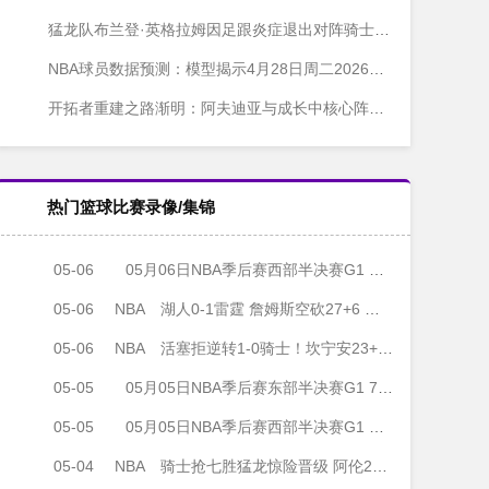
猛龙队布兰登·英格拉姆因足跟炎症退出对阵骑士队第五战
NBA球员数据预测：模型揭示4月28日周二2026年NBA季后赛三大最佳投注选择
开拓者重建之路渐明：阿夫迪亚与成长中核心阵容锁定季后赛席位
热门篮球比赛录像/集锦
05-06
05月06日NBA季后赛西部半决赛G1 湖人 - 雷霆 全场录像
05-06
NBA
湖人0-1雷霆 詹姆斯空砍27+6 里夫斯16中3 SGA18+6 切特24+12
05-06
NBA
活塞拒逆转1-0骑士！坎宁安23+7 哈登22分7失误 米切尔23分
05-05
05月05日NBA季后赛东部半决赛G1 76人 - 尼克斯 全场录像
05-05
05月05日NBA季后赛西部半决赛G1 森林狼 - 马刺 全场录像
05-04
NBA
骑士抢七胜猛龙惊险晋级 阿伦22+19 哈登18+6 巴恩斯24+9+6