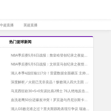
中超直播
英超直播
热门篮球新闻
NBA季后赛5月6日战报：詹皇哈登创纪录之夜徒劳 湖人骑士双双惨败
NBA季后赛5月5日战报：文班亚马创纪录之夜惜败森林狼 尼克斯狂胜76人无悬念
湖人本季4战狂输117分！雷霆数据全面碾压 主帅瑞迪克祭出黑暗兵法
深度解析／火箭已无非卖品！惨败湖人四大主因 申京恐触天花板
马克西狂砍30+5+0失误比肩J博士 76人绝地反击逼入抢七
血洗老鹰50分还爆发冲突！罗宾逊与丹尼尔斯卡位斗殴遭驱逐
湖人G5败北谁之过？里夫斯踉跄表现引争议 瑞迪克点出低迷症结