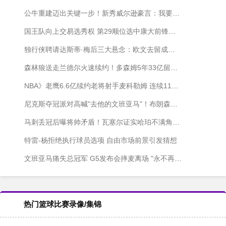
公牛重建迈出关键一步！新秀威尔逊豪言：我要成为下一个乔丹
国王队向上交易选秀权 第29顺位选中康大前锋卡拉班
独行侠聘请达斯蒂·梅后三大悬念：欧文去留成焦点 选秀策略引猜想
森林狼送走兰德尔火速续约！多森姆5年33亿留守明尼苏达
NBA》老鹰6.6亿续约老将射手麦科勒姆 连续11赛季命中150+三分创近十年纪录
尼克斯夺冠派对高喊"去他的文班亚马"！布朗森举杯嘲讽马刺引争议
马刺丢冠后曝将帅矛盾！瓦塞尔证实哈珀不满角色定位
特雷-杨拒绝执行球员选项 自由市场前景引发猜想
文班亚马痛失总冠军 G5发布会摔麦离场 "永不再见"引争议
热门篮球比赛录像/集锦