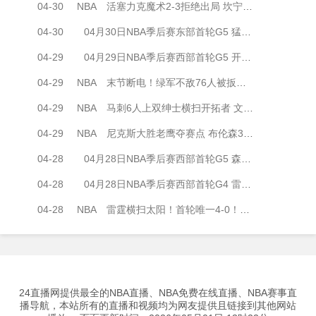
04-30
NBA
活塞力克魔术2-3拒绝出局 坎宁安45+5 班凯罗45+9+7&末节18分
04-30
04月30日NBA季后赛东部首轮G5 猛龙 - 骑士 全场录像
04-29
04月29日NBA季后赛西部首轮G5 开拓者 - 马刺 全场录像
04-29
NBA
末节断电！绿军不敌76人被扳成2-3 恩比德33+8 塔图姆24+16
04-29
NBA
马刺6人上双绅士横扫开拓者 文班亚马17+14+6帽 阿夫迪亚22分
04-29
NBA
尼克斯大胜老鹰夺赛点 布伦森39+8 唐斯16+14 约翰逊18+10+6
04-28
04月28日NBA季后赛西部首轮G5 森林狼 - 掘金 全场录像
04-28
04月28日NBA季后赛西部首轮G4 雷霆 - 太阳 全场录像
04-28
NBA
雷霆横扫太阳！首轮唯一4-0！SGA31+8 杰伦·格林25中10
24直播网提供最全的NBA直播、NBA免费在线直播、NBA赛事直
播导航，本站所有的直播和视频均为网友提供且链接到其他网站