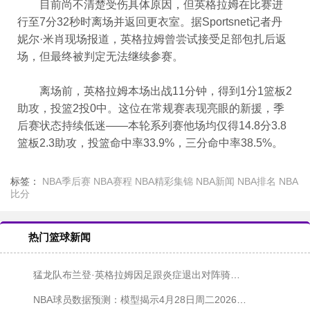
目前尚不清楚受伤具体原因，但英格拉姆在比赛进
行至7分32秒时离场并返回更衣室。据Sportsnet记者丹
妮尔·米肖现场报道，英格拉姆曾尝试接受足部包扎后返
场，但最终被判定无法继续参赛。
离场前，英格拉姆本场出战11分钟，得到1分1篮板2
助攻，投篮2投0中。这位在常规赛表现亮眼的新援，季
后赛状态持续低迷——本轮系列赛他场均仅得14.8分3.8
篮板2.3助攻，投篮命中率33.9%，三分命中率38.5%。
标签：
NBA季后赛
NBA赛程
NBA精彩集锦
NBA新闻
NBA排名
NBA
比分
热门篮球新闻
猛龙队布兰登·英格拉姆因足跟炎症退出对阵骑士队第五战
NBA球员数据预测：模型揭示4月28日周二2026年NBA季后赛三大最佳投注选择