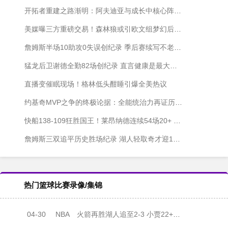
开拓者重建之路渐明：阿夫迪亚与成长中核心阵容锁定季后赛席位
美媒曝三方重磅交易！森林狼或引欧文组梦幻后场 代价是送走戈贝尔
詹姆斯半场10助攻0失误创纪录 季后赛续写不老传奇比肩马龙、斯托克顿
猛龙后卫谢德全勤82场创纪录 直言健康是最大成就
直播变催眠现场！格林低头酣睡引爆全美热议
约基奇MVP之争的终极论据：全能统治力再证历史级价值
快船138-109狂胜国王！莱昂纳德连续54场20+ 重返西部第八
詹姆斯三双追平历史胜场纪录 湖人轻取奇才迎12战11胜
热门篮球比赛录像/集锦
04-30
NBA
火箭再胜湖人追至2-3 小贾22+7 詹姆斯25+7 里夫斯复出16中4