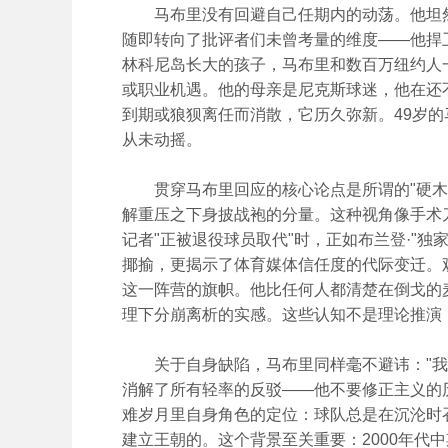
马布里没有回避自己任期内的动荡。他坦然承
随即转向了批评者们未曾考量的维度——他捍
林科尼岛长大的孩子，马布里和数百万纽约人
或职业机遇。他的母亲是尼克斯球迷，他在还
到期或狼狈离任而消散，它历久弥新。49岁
从未动摇。
贯穿马布里回应的核心论点是所谓的"硬木地
解重压之下身披战袍的分量。这种视角像手术
记者"正被退役球员取代"时，正如布兰登·"独
揶揄，更揭示了体育媒体信任度的代际变迁。
这一阵营的旗帜。他比任何人都清楚在倒戈的
理下分崩离析的实感。这些认知不是理论推演
关于自身缺陷，马布里同样毫不避讳："我承
消解了所有轻率的反驳——他不要修正主义的
难岁月里自身角色的定位：球队总是在沉沦时
建立王朝的。这个背景至关重要：2000年代