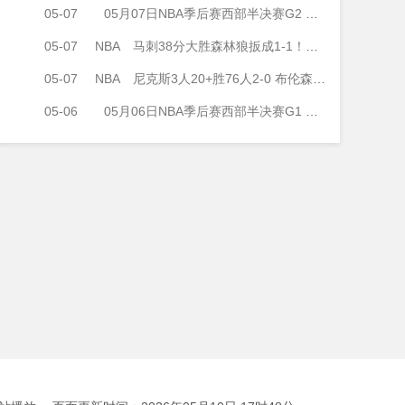
05-07
05月07日NBA季后赛西部半决赛G2 森林狼 - 马刺 全场录像
05-07
NBA
马刺38分大胜森林狼扳成1-1！文班26分钟19+15 华子13中5
05-07
NBA
尼克斯3人20+胜76人2-0 布伦森26+6 唐斯20+10+7 恩比德伤缺
05-06
05月06日NBA季后赛西部半决赛G1 湖人 - 雷霆 全场录像