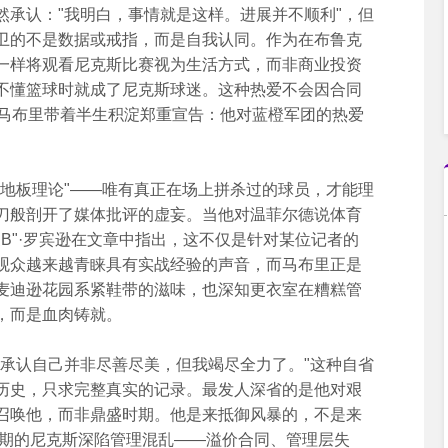
认："我明白，事情就是这样。进展并不顺利"，但
卫的不是数据或戒指，而是自我认同。作为在布鲁克
一样将观看尼克斯比赛视为生活方式，而非商业投资
不懂篮球时就成了尼克斯球迷。这种热爱不会因合同
的马布里带着半生积淀郑重宣告：他对蓝橙军团的热爱
板理论"——唯有真正在场上拼杀过的球员，才能理
刀般剖开了媒体批评的虚妄。当他对温菲尔德说体育
家B"·罗宾逊在文章中指出，这不仅是针对某位记者的
观众越来越青睐具有实战经验的声音，而马布里正是
麦迪逊花园系紧鞋带的滋味，也深知更衣室在糟糕管
，而是血肉铸就。
认自己并非尽善尽美，但我竭尽全力了。"这种自省
历史，只求完整真实的记录。最发人深省的是他对艰
召唤他，而非鼎盛时期。他是来抵御风暴的，不是来
中期的尼克斯深陷管理混乱——溢价合同、管理层失