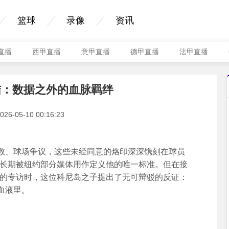
篮球
录像
资讯
A直播
西甲直播
意甲直播
德甲直播
法甲直播
结：数据之外的血脉羁绊
-05-10 00:16:23
、球场争议，这些未经同意的烙印深深镌刻在球员
字长期被纽约部分媒体用作定义他的唯一标准。但在接
德的专访时，这位科尼岛之子提出了无可辩驳的反证：
血液里。