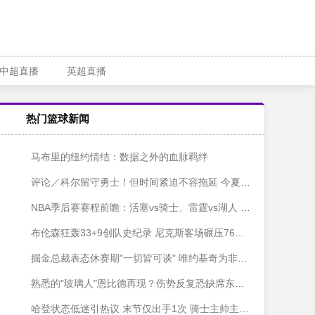
中超直播
英超直播
热门篮球新闻
马布里的纽约情结：数据之外的血脉羁绊
评论／科尔留守勇士！但时间紧迫不容拖延 今夏才是真正考验
NBA季后赛赛程前瞻：活塞vs骑士、雷霆vs湖人 赔率分析与胜负预测
布伦森狂轰33+9创队史纪录 尼克斯客场碾压76人夺赛点
掘金总裁表态休赛期"一切皆可谈" 唯约基奇为非卖品 球队痛定思痛谋升级
熟悉的"玻璃人"恩比德再现？伤势反复恐缺席东决G3关键战
哈登状态低迷引热议 末节仅出手1次 骑士主帅主动揽责