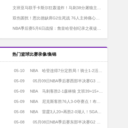
文班亚马联手卡斯尔狂轰滥炸！马刺38分屠狼主场扳平系列赛
双伤困扰！恩比德缺席G2生死战 76人主帅痛心坦言：他极度沮丧
NBA季后赛5月6日战报：詹皇哈登创纪录之夜徒劳 湖人骑士双双惨败
热门篮球比赛录像/集锦
05-10
NBA
哈登连得7分定胜局！骑士1-2活塞 米切尔35分 坎宁安27+10+10
05-09
05月09日NBA季后赛西部半决赛G3 马刺 - 森林狼 全场录像
05-09
NBA
马刺客胜2-1森林狼 文班39+15+5帽 爱德华兹32+14+6
05-09
NBA
尼克斯客胜76人3-0夺赛点！布伦森33+5+9 恩比德复出17中7
05-08
NBA
雷霆3人20+再胜2-0湖人！SGA22分 詹姆斯23+6 小里31+6
05-08
05月08日NBA季后赛东部半决赛G2 骑士 - 活塞 全场录像