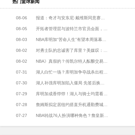
热门篮球新闻
08-06
报道：奇才与安东尼·戴维斯同意赛季开始后再谈续约
08-05
开拓者管理层与波特兰市官员会面，商讨摩达中心翻新事宜
08-03
NBA库明加“苦命人生”有望本周落幕，湖人积极抢人，森林狼成竞争对手
08-02
对勇士队的忠诚害了库里？美媒叹：老板拉科布利用这一点来对付他
08-02
NBA》真假的？传凯尔特人酝酿交易！希望得到勇士库里
07-31
湖人白忙一场？库明加争夺战杀出程咬金 灰狼祭出一招恐截胡：免绑3年
07-30
湖人补强库明加陷入僵局 先签后换规定成加盟死结
07-29
库明加成香饽饽！湖人与骑士均需看老鹰脸色，哈登“一举动”助骑士暗度陈仓
07-28
詹姆斯拟定居纽约搭直升机通勤费城，单程成本约6000美元
07-27
NBA转战76人扮演哪种角色？詹皇新赛季预计改当“全职控卫”喂球给队友