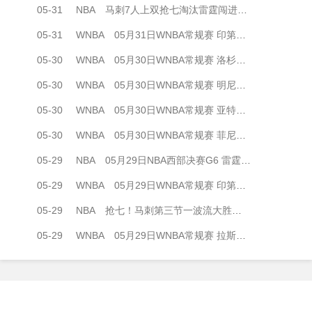
05-31
NBA
马刺7人上双抢七淘汰雷霆闯进总决赛 文班22+7 亚历山大35+9
05-31
WNBA
05月31日WNBA常规赛 印第安纳狂热84 - 100波特兰火焰 全场集锦
05-30
WNBA
05月30日WNBA常规赛 洛杉矶火花92-87华盛顿神秘人 全场集锦
05-30
WNBA
05月30日WNBA常规赛 明尼苏达山猫79-58芝加哥天空 全场集锦
05-30
WNBA
05月30日WNBA常规赛 亚特兰大梦想86-66波特兰火焰 全场集锦
05-30
WNBA
05月30日WNBA常规赛 菲尼克斯水星68-75纽约自由人 全场集锦
05-29
NBA
05月29日NBA西部决赛G6 雷霆 - 马刺 全场录像
05-29
WNBA
05月29日WNBA常规赛 印第安纳狂热88-90金州女武神 全场集锦
05-29
NBA
抢七！马刺第三节一波流大胜雷霆扳成3-3 文班28+10 SGA18中6
05-29
WNBA
05月29日WNBA常规赛 拉斯维加斯王牌87-95达拉斯飞翼 全场集锦