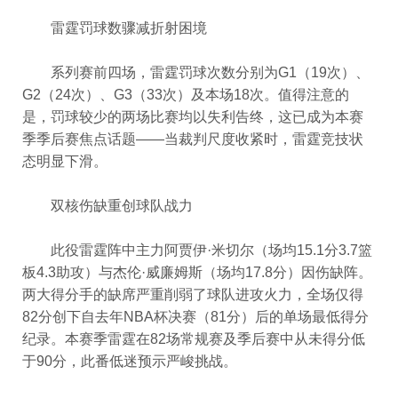
雷霆罚球数骤减折射困境
系列赛前四场，雷霆罚球次数分别为G1（19次）、
G2（24次）、G3（33次）及本场18次。值得注意的
是，罚球较少的两场比赛均以失利告终，这已成为本赛
季季后赛焦点话题——当裁判尺度收紧时，雷霆竞技状
态明显下滑。
双核伤缺重创球队战力
此役雷霆阵中主力阿贾伊·米切尔（场均15.1分3.7篮
板4.3助攻）与杰伦·威廉姆斯（场均17.8分）因伤缺阵。
两大得分手的缺席严重削弱了球队进攻火力，全场仅得
82分创下自去年NBA杯决赛（81分）后的单场最低得分
纪录。本赛季雷霆在82场常规赛及季后赛中从未得分低
于90分，此番低迷预示严峻挑战。