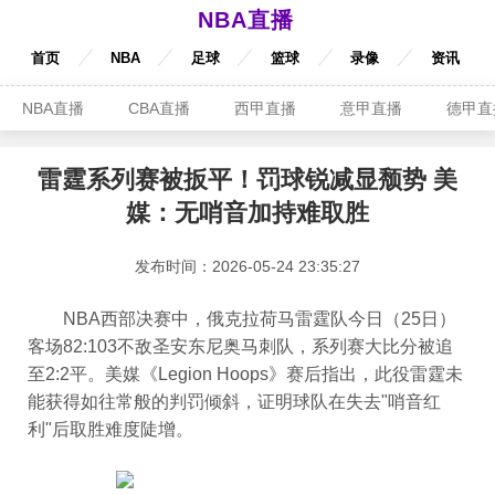
NBA直播
首页
NBA
足球
篮球
录像
资讯
NBA直播
CBA直播
西甲直播
意甲直播
德甲直
雷霆系列赛被扳平！罚球锐减显颓势 美
媒：无哨音加持难取胜
发布时间：2026-05-24 23:35:27
NBA西部决赛中，俄克拉荷马雷霆队今日（25日）
客场82:103不敌圣安东尼奥马刺队，系列赛大比分被追
至2:2平。美媒《Legion Hoops》赛后指出，此役雷霆未
能获得如往常般的判罚倾斜，证明球队在失去"哨音红
利"后取胜难度陡增。