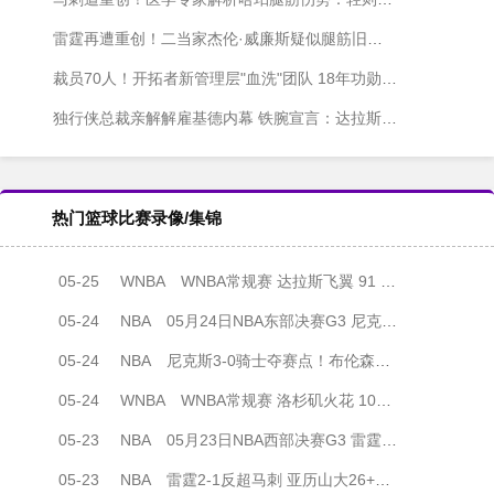
雷霆再遭重创！二当家杰伦·威廉斯疑似腿筋旧伤复发 西决G2中途退场
裁员70人！开拓者新管理层"血洗"团队 18年功勋记者黯然离场
独行侠总裁亲解解雇基德内幕 铁腕宣言：达拉斯要的是长久争冠实力
热门篮球比赛录像/集锦
05-25
WNBA
WNBA常规赛 达拉斯飞翼 91 - 76 纽约自由人 集锦
05-24
NBA
05月24日NBA东部决赛G3 尼克斯 - 骑士 全场录像
05-24
NBA
尼克斯3-0骑士夺赛点！布伦森30+6 哈登&米切尔合计11失误
05-24
WNBA
WNBA常规赛 洛杉矶火花 101 - 95 拉斯维加斯王牌 全场集锦
05-23
NBA
05月23日NBA西部决赛G3 雷霆 - 马刺 全场录像
05-23
NBA
雷霆2-1反超马刺 亚历山大26+12 雷霆替补76分 文班26分