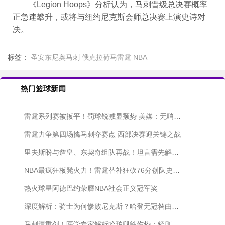
《Legion Hoops》分析认为，马刺晋级总决赛概率
正急速攀升，或将与纽约尼克斯会师总决赛上演史诗对
决。
标签：
圣安东尼奥马刺
俄克拉荷马雷霆
NBA
热门篮球新闻
雷霆系列赛被扳平！罚球锐减显颓势 美媒：无哨音加持难取胜
雷霆力争第四场擒马刺夺赛点 西部决赛迎关键之战
里夫斯盼与詹皇、东契奇组队再战！坦言需先解决自身合约问题
NBA最疯狂板凳火力！雷霆替补狂砍76分创队史季后赛纪录
热火球星阿德巴约荣膺NBA社会正义冠军奖
深度解析：骑士为何惨败尼克斯？哈登无冠咎由自取 格林一针见血指症结
马刺遭重创！医学专家解析哈珀腿筋伤势：轻则休战一周，重或赛季报销